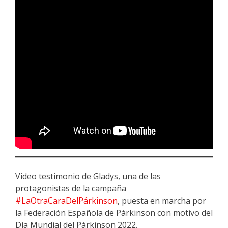
Video testimonio de Gladys, una de las
protagonistas de la campaña
#LaOtraCaraDelPárkinson
, puesta en marcha por
la Federación Española de Párkinson con motivo del
Día Mundial del Párkinson 2022.