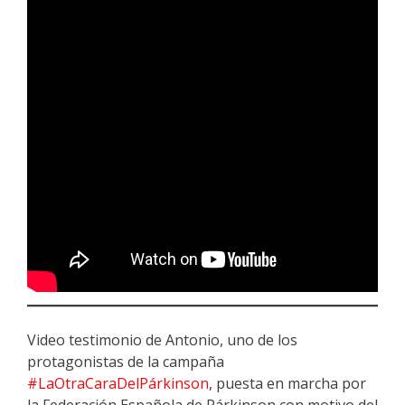
Video testimonio de Antonio, uno de los
protagonistas de la campaña
#LaOtraCaraDelPárkinson
, puesta en marcha por
la Federación Española de Párkinson con motivo del