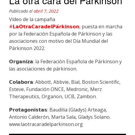
Publicado el
abril 7, 2022
Vídeo de la campaña
#𝗟𝗮𝗢𝘁𝗿𝗮𝗖𝗮𝗿𝗮𝗱𝗲𝗹𝗣𝗮́𝗿𝗸𝗶𝗻𝘀𝗼𝗻
, puesta en marcha
por la Federación Española de Párkinson y las
asociaciones con motivo del Día Mundial del
Párkinson 2022.
𝗢𝗿𝗴𝗮𝗻𝗶𝘇𝗮: la Federación Española de Párkinson y
las asociaciones de párkinson.
𝗖𝗼𝗹𝗮𝗯𝗼𝗿𝗮: Abbott, Abbvie, Bial, Boston Scientific,
Esteve, Fundación ONCE, Medronic, Merz
Therapeutics, Organon, UCB, Zambon.
𝗣𝗿𝗼𝘁𝗮𝗴𝗼𝗻𝗶𝘀𝘁𝗮𝘀: Baudilia (Gladys) Arteaga,
Antonio Calderón, Marta Sala, Gladys Solano.
www.laotracaradelparkinson.org