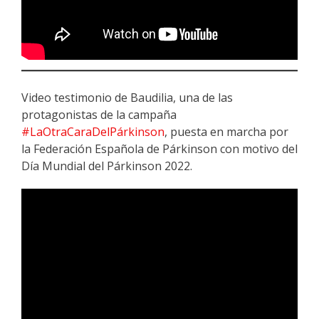
Video testimonio de Baudilia, una de las
protagonistas de la campaña
#LaOtraCaraDelPárkinson
, puesta en marcha por
la Federación Española de Párkinson con motivo del
Día Mundial del Párkinson 2022.