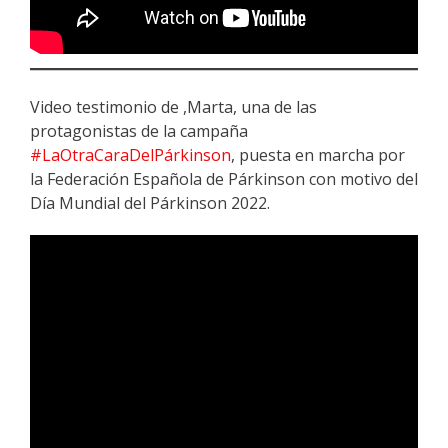
Video testimonio de ,Marta, una de las
protagonistas de la campaña
#LaOtraCaraDelPárkinson
, puesta en marcha por
la Federación Española de Párkinson con motivo del
Día Mundial del Párkinson 2022.