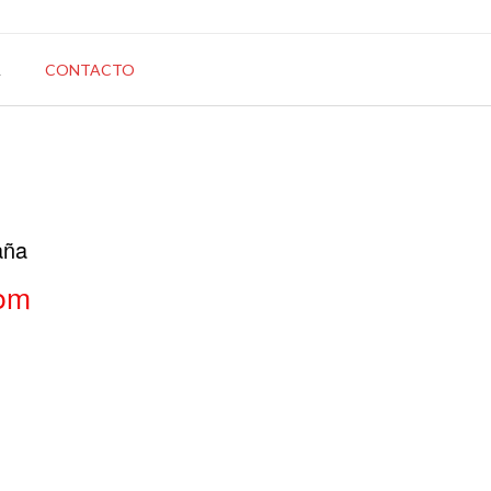
A
CONTACTO
aña
com