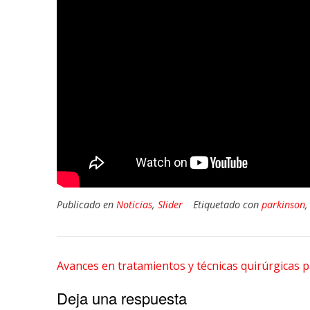
Publicado en
Noticias
,
Slider
Etiquetado con
parkinson
Navegación
Avances en tratamientos y técnicas quirúrgicas 
de
Deja una respuesta
entradas