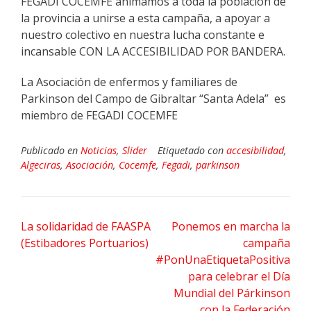
FEGADI COCEMFE animamos a toda la población de
la provincia a unirse a esta campaña, a apoyar a
nuestro colectivo en nuestra lucha constante e
incansable CON LA ACCESIBILIDAD POR BANDERA.
La Asociación de enfermos y familiares de
Parkinson del Campo de Gibraltar “Santa Adela” es
miembro de FEGADI COCEMFE
Publicado en
Noticias
,
Slider
Etiquetado con
accesibilidad
,
Algeciras
,
Asociación
,
Cocemfe
,
Fegadi
,
parkinson
Navegación
La solidaridad de FAASPA
Ponemos en marcha la
de
(Estibadores Portuarios)
campaña
entradas
#PonUnaEtiquetaPositiva
para celebrar el Día
Mundial del Párkinson
con la Federación