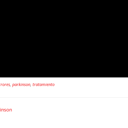
rrores
,
parkinson
,
tratamiento
kinson