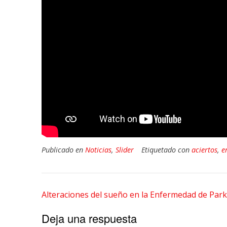
Publicado en
Noticias
,
Slider
Etiquetado con
aciertos
,
e
Navegación
Alteraciones del sueño en la Enfermedad de Par
de
Deja una respuesta
entradas